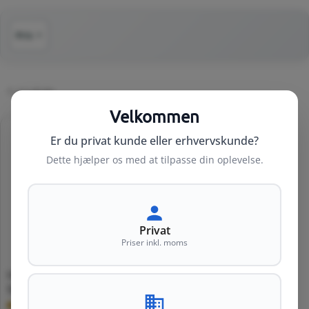
:
Pris
▼
1 produkt
Velkommen
Er du privat kunde eller erhvervskunde?
Dette hjælper os med at tilpasse din oplevelse.
Privat
Priser inkl. moms
LED 3.5W 500mm S14D WW
Normalpris
92 kr
ND
(inkl. moms)
1-7 hverdage