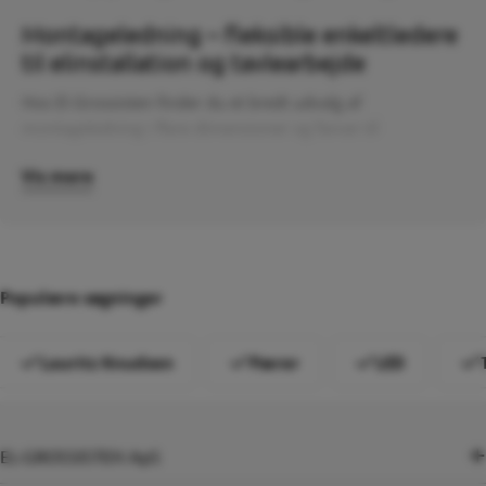
Montageledning – fleksible enkeltledere
til elinstallation og tavlearbejde
Hos El-Grossisten finder du et bredt udvalg af
montageledning i flere dimensioner og farver til
professionel elinstallation, tavlearbejde og tekniske
Vis mere
installationer. Montageledning anvendes typisk som
enkeltleder til føring i tavler, maskiner, installationer og
andre elektriske anlæg, hvor der kræves en fleksibel og
driftssikker løsning.
I sortimentet finder du blandt andet populære
montageledninger som H07Z-K i forskellige dimensioner,
Populære søgninger
spændingsklasser og farver, hvilket gør det nemt at vælge
den rette leder til både mindre installationer og større
tekniske opgaver.
Lauritz Knudsen
Pærer
LED
Hvornår bruger man montageledning?
Montageledning anvendes ofte ved opbygning af
el-tavler
,
EL-GROSSISTEN ApS
maskininstallationer, styringer og tekniske installationer,