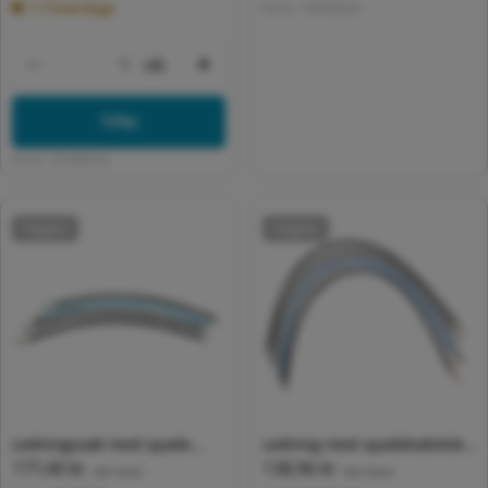
1-7 hverdage
Varenr:
0932420224
stk
Formindsk antal for Default Title
Forøg antal for Default Title
Tilføj
Varenr:
0914500162
Udgået
Udgået
Ledningssæt med spade
Ledning med spadekabelsko
Normalpris
177,40 kr
Normalpris
138,96 kr
6mm for CUB+DOM
C225
(inkl. moms)
(inkl. moms)