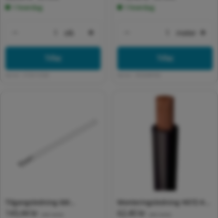
1 hverdag
1 hverdag
stk
meter
Formindsk antal for Default Title
Forøg antal for Default Title
Formindsk antal for 
For
Tilføj
Tilføj
Varenr:
5732112928
Varenr:
3032240932
Tilgangsledning 6M
Monteringsledning H07Z-K
Normalpris
143,44 kr
Normalpris
62,40 kr
L1+L2+L3+N
95°C 1X16 SORT T500
(inkl. moms)
(inkl. moms)