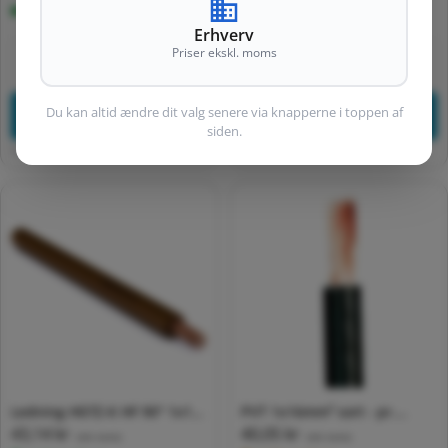
1-3 hverdage
1-3 hverdage
Erhverv
Priser ekskl. moms
stk
meter
Formindsk antal for Default Title
Forøg antal for Default Title
Formindsk antal for 
For
Du kan altid ændre dit valg senere via knapperne i toppen af
Tilføj
Tilføj
siden.
Varenr:
3032972873
Varenr:
4232453081
Ledning H07Z-K HF 90° 1x16
PVT 1x16mm² sort - pr.
Normalpris
43,14 kr
Normalpris
40,05 kr
mm² sort T500
meter
(inkl. moms)
(inkl. moms)