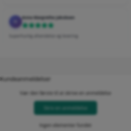
Anna Margrethe Jakobsen
AJ
Superhurtig afsendelse og levering
Kundeanmeldelser
Vær den første til at skrive en anmeldelse
Skriv en anmeldelse
Ingen elementer fundet