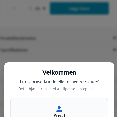
Antal
stk
Læg i kurv
Formindsk antal for LINK MODUL, ELEKTRI
Forøg antal for LINK MODUL, 
Produktbeskrivelse
Specifikationer
Levering fra 49 kr.
Velkommen
Er du privat kunde eller erhvervskunde?
Dette hjælper os med at tilpasse din oplevelse.
Kundeservice fra 8-16 (fre 8-14)
Privat
+20 års erfaring