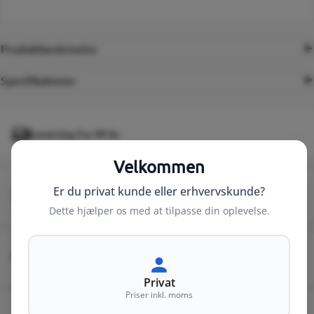
Produktbeskrivelse
Specifikationer
Levering fra 49 kr.
Velkommen
Er du privat kunde eller erhvervskunde?
Kundeservice fra 8-16 (fre 8-14)
Dette hjælper os med at tilpasse din oplevelse.
+20 års erfaring
Privat
Priser inkl. moms