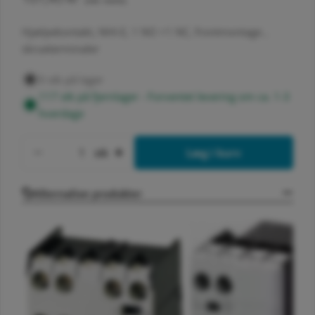
(inkl. moms)
Hjælpekontakt, NHI-E, 1 NO +1 NC, frontmontage ,
skrueterminaler
0 stk på lager
117 stk på fjernlager - Forventet levering om ca. 1-3
hverdage
Antal
stk
Læg i kurv
Formindsk antal for HJÆLPEKONTAKT, 1 NO, 
Forøg antal for HJÆLPEKONTAKT
Alternative produkter