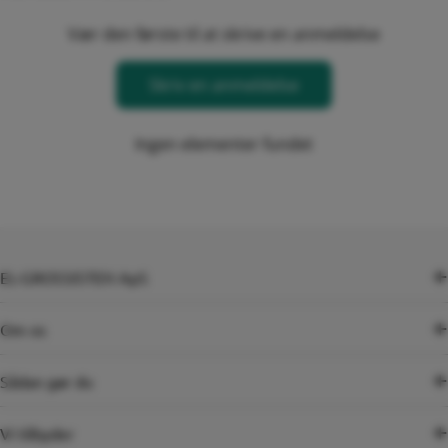
Vær den første til at skrive en anmeldelse
Skriv en anmeldelse
Ingen elementer fundet
EL-GROSSISTEN ApS
Om os
Sådan gør du
Vi tilbyder