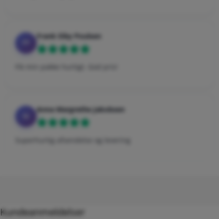
Frank Eiby Poulsen
FP
Fik min pakke hurtigt. God pris!
Anna Margrethe Jakobsen
AJ
Superhurtig afsendelse og levering
Kundeanmeldelser