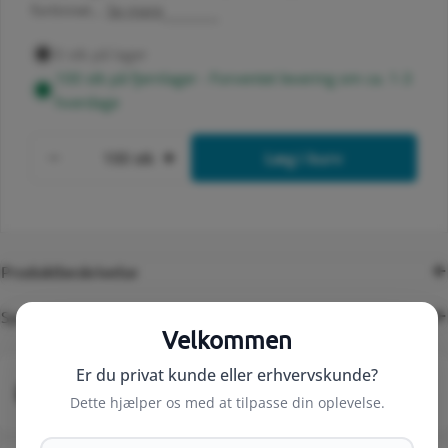
fortinnet...
Se mere
0 stk på lager
100 stk på fjernlager - Forventet levering om ca. 1-3
hverdage
Antal
stk
Læg i kurv
Formindsk antal for Pladekabelsko DIN 462
Forøg antal for Pladekabelsko 
Produktbeskrivelse
Specifikationer
Velkommen
Er du privat kunde eller erhvervskunde?
Levering fra 49 kr.
Dette hjælper os med at tilpasse din oplevelse.