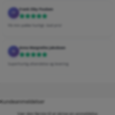
Frank Eiby Poulsen
FP
Fik min pakke hurtigt. God pris!
Anna Margrethe Jakobsen
AJ
Superhurtig afsendelse og levering
Kundeanmeldelser
Vær den første til at skrive en anmeldelse