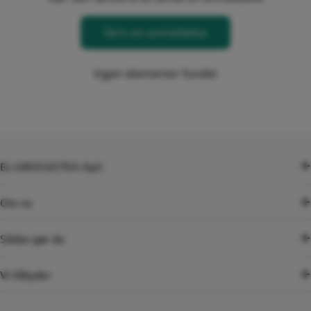
Skriv en anmeldelse
Ingen elementer fundet
EL-GROSSISTEN ApS
Om os
Sådan gør du
Vi tilbyder