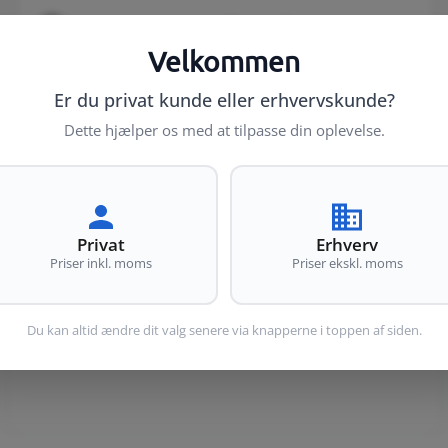
Kundeservice fra 8-16 (fre 8-14)
Velkommen
Er du privat kunde eller erhvervskunde?
Dette hjælper os med at tilpasse din oplevelse.
+8.600 kundeanmeldelser
Se hvad vores kunder siger om os
Privat
Erhverv
Priser inkl. moms
Priser ekskl. moms
Frank Eiby Poulsen
FP
Fik min pakke hurtigt. God pris!
Du kan altid ændre dit valg senere via knapperne i toppen af siden.